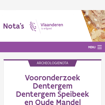
Nota's
MENU
ARCHEOLOGIENOTA
Nota's
Vooronderzoek
Aanmelden
Dentergem
Dentergem Speibeek
en Oude Mandel