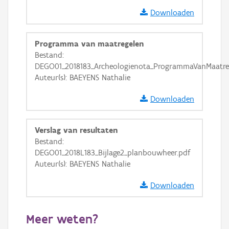
OSM-Basiskaart
Downloaden
Ortho
GRB-Basiskaart
Programma van maatregelen
Bestand:
GRB-Basiskaart in grijswaarden
DEGO01_2018183_Archeologienota_ProgrammaVanMaatreg
Auteur(s): BAEYENS Nathalie
Downloaden
Verslag van resultaten
Bestand:
DEGO01_2018L183_Bijlage2_planbouwheer.pdf
Auteur(s): BAEYENS Nathalie
Downloaden
Meer weten?