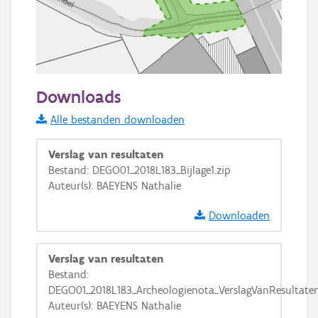
50 m
Downloads
Informatie Vlaanderen
Alle bestanden downloaden
i
Verslag van resultaten
Bestand: DEGO01_2018L183_Bijlage1.zip
Auteur(s): BAEYENS Nathalie
+
−
Downloaden
Verslag van resultaten
Bestand:
DEGO01_2018L183_Archeologienota_VerslagVanResultaten
Basis Lagen
Auteur(s): BAEYENS Nathalie