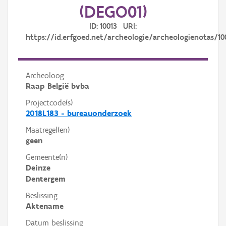
(DEGO01)
ID: 10013 URI:
https://id.erfgoed.net/archeologie/archeologienotas/10
Archeoloog
Raap België bvba
Projectcode(s)
2018L183 - bureauonderzoek
Maatregel(en)
geen
Gemeente(n)
Deinze
Dentergem
Beslissing
Aktename
Datum beslissing