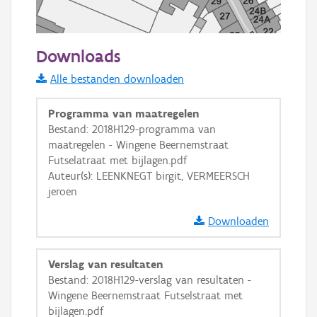
50 m
Downloads
Informatie Vlaanderen
Alle bestanden downloaden
i
Programma van maatregelen
Bestand: 2018H129-programma van
maatregelen - Wingene Beernemstraat
+
−
Futselatraat met bijlagen.pdf
Auteur(s): LEENKNEGT birgit, VERMEERSCH
jeroen
Downloaden
Basis Lagen
Verslag van resultaten
Bestand: 2018H129-verslag van resultaten -
OSM-Basiskaart
Wingene Beernemstraat Futselstraat met
Ortho
bijlagen.pdf