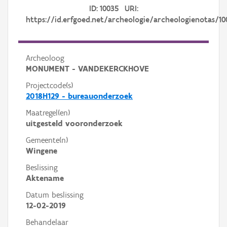
ID: 10035 URI:
https://id.erfgoed.net/archeologie/archeologienotas/10
Archeoloog
MONUMENT - VANDEKERCKHOVE
Projectcode(s)
2018H129 - bureauonderzoek
Maatregel(en)
uitgesteld vooronderzoek
Gemeente(n)
Wingene
Beslissing
Aktename
Datum beslissing
12-02-2019
Behandelaar