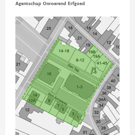
Agentschap Onroerend Erfgoed