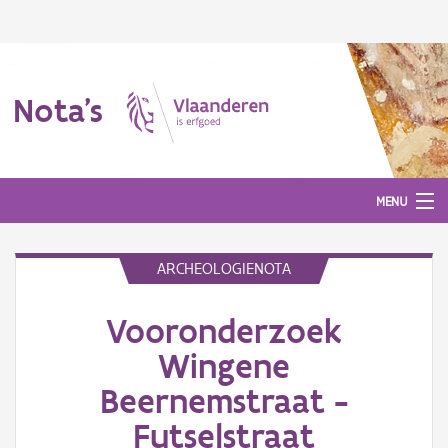
Nota's
MENU
ARCHEOLOGIENOTA
Nota's
Vooronderzoek
Aanmelden
Wingene
Beernemstraat -
Futselstraat