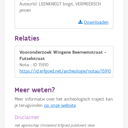
Auteur(s): LEENKNEGT birgit, VERMEERSCH
GRB-Basiskaart
jeroen
GRB-Basiskaart in grijswaarden
Downloaden
Relaties
Vooronderzoek Wingene Beernemstraat -
Futselstraat
Nota - ID 15910
https://id.erfgoed.net/archeologie/notas/15910
Meer weten?
Meer informatie over het archeologisch traject kan
je terugvinden
op onze website
.
Disclaimer
Het agentschap Onroerend Erfgoed publiceert deze