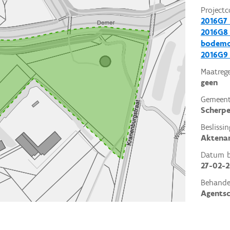
Projectc
2016G7
2016G8 
bodemo
2016G9 
Maatrege
geen
Gemeent
Scherp
Beslissin
Aktena
Datum be
27-02-2
Behande
Agents