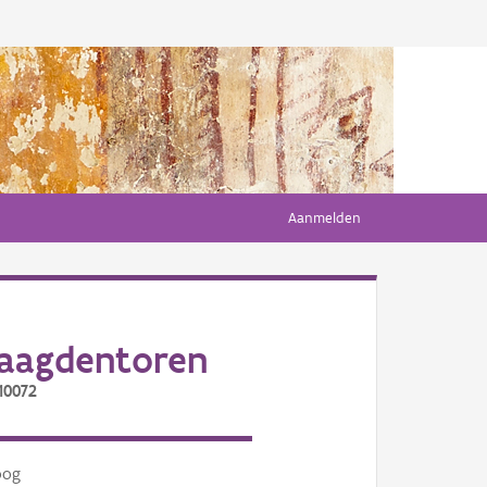
Aanmelden
Maagdentoren
10072
oog