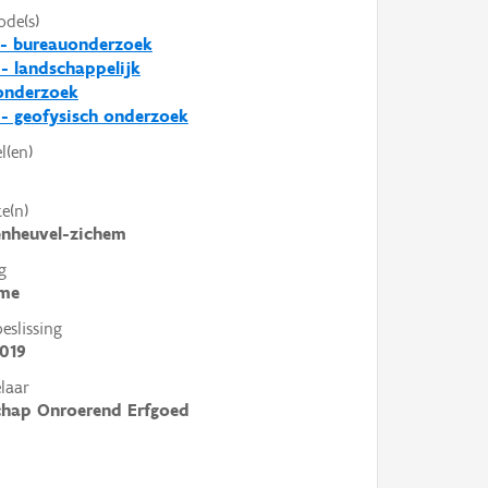
ode(s)
 - bureauonderzoek
- landschappelijk
nderzoek
- geofysisch onderzoek
l(en)
e(n)
enheuvel-zichem
g
me
slissing
019
laar
chap Onroerend Erfgoed