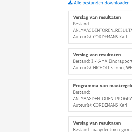
Alle bestanden downloaden
i
Verslag van resultaten
Bestand:
AN_MAAGDENTOREN_RESULTAT
+
−
Auteur(s): CORDEMANS Karl
Verslag van resultaten
Bestand: ZI-16-MA Eindrapport
Auteur(s): NICHOLLS John, W
Basis Lagen
Programma van maatregel
OSM-Basiskaart
Bestand:
Ortho
AN_MAAGDENTOREN_PROGRAM
Auteur(s): CORDEMANS Karl
GRB-Basiskaart
GRB-Basiskaart in grijsw
Verslag van resultaten
Bestand: maagdentoren gron