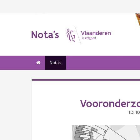
Nota's
Nota's
Vooronderzo
ID: 