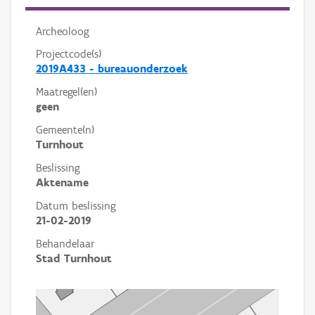
Archeoloog
Projectcode(s)
2019A433 - bureauonderzoek
Maatregel(en)
geen
Gemeente(n)
Turnhout
Beslissing
Aktename
Datum beslissing
21-02-2019
Behandelaar
Stad Turnhout