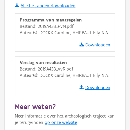
Alle bestanden downloaden
i
Programma van maatregelen
Bestand: 2019A433_PvM.pdf
Auteur(s): DOCKX Caroline, HEIRBAUT Elly N.A.
+
−
Downloaden
Verslag van resultaten
Bestand: 2019A433_VvR.pdf
Auteur(s): DOCKX Caroline, HEIRBAUT Elly N.A.
Basis Lagen
Downloaden
OSM-Basiskaart
Ortho
Meer weten?
GRB-Basiskaart
Meer informatie over het archeologisch traject kan
GRB-Basiskaart in grijswaarden
je terugvinden
op onze website
.