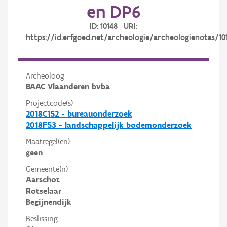
en DP6
ID: 10148 URI:
https://id.erfgoed.net/archeologie/archeologienotas/10
Archeoloog
BAAC Vlaanderen bvba
Projectcode(s)
2018C152 - bureauonderzoek
2018F53 - landschappelijk bodemonderzoek
Maatregel(en)
geen
Gemeente(n)
Aarschot
Rotselaar
Begijnendijk
Beslissing