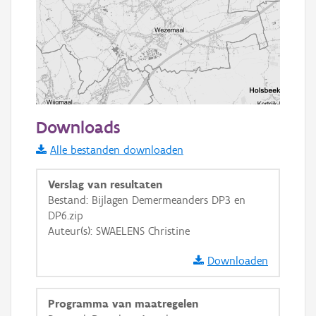
2 km
Downloads
Informatie Vlaanderen
Alle bestanden downloaden
i
Verslag van resultaten
Bestand: Bijlagen Demermeanders DP3 en
DP6.zip
+
−
Auteur(s): SWAELENS Christine
Downloaden
Programma van maatregelen