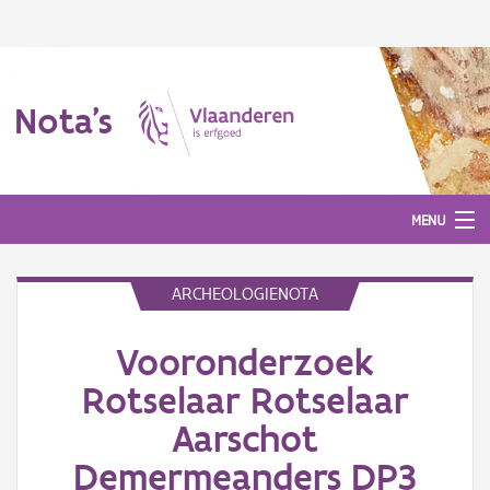
Nota's
MENU
ARCHEOLOGIENOTA
Nota's
Vooronderzoek
Aanmelden
Rotselaar Rotselaar
Aarschot
Demermeanders DP3