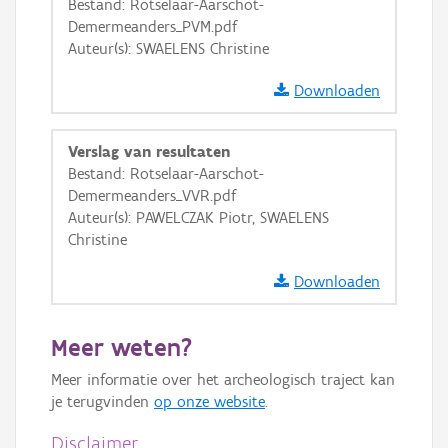
Bestand: Rotselaar-Aarschot-
Basis Lagen
Demermeanders_PVM.pdf
Auteur(s): SWAELENS Christine
OSM-Basiskaart
Ortho
Downloaden
GRB-Basiskaart
Verslag van resultaten
GRB-Basiskaart in grijswaarden
Bestand: Rotselaar-Aarschot-
Demermeanders_VVR.pdf
Auteur(s): PAWELCZAK Piotr, SWAELENS
Christine
Downloaden
Meer weten?
Meer informatie over het archeologisch traject kan
je terugvinden
op onze website
.
Disclaimer