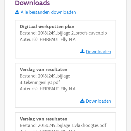
Downloads
Informatie Vlaanderen
Alle bestanden downloaden
i
Digitaal werkputten plan
Bestand: 2018J249_bijlage 2_proefsleuven.zip
Auteur(s): HEIRBAUT Elly N.A.
+
−
Downloaden
Verslag van resultaten
Bestand: 2018J249_bijlage
3_tekeningenlijst.pdf
Basis Lagen
Auteur(s): HEIRBAUT Elly N.A.
OSM-Basiskaart
Downloaden
Ortho
GRB-Basiskaart
Verslag van resultaten
Bestand: 2018J249_bijlage 1_vlakhoogtes.pdf
GRB-Basiskaart in grijswaarden