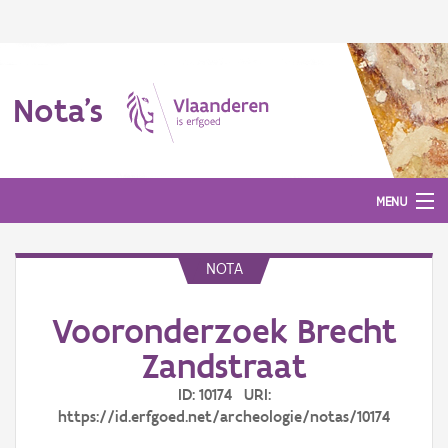
Nota's
MENU
NOTA
Nota's
Vooronderzoek Brecht
Aanmelden
Zandstraat
ID: 10174 URI:
https://id.erfgoed.net/archeologie/notas/10174