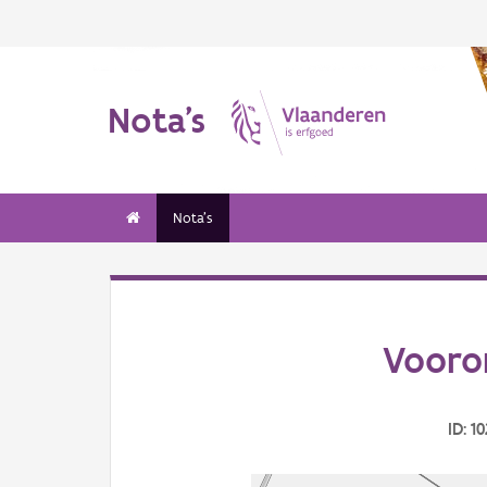
Nota's
Nota's
Vooron
ID: 