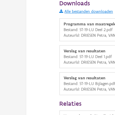
Downloads
Informatie Vlaanderen
Alle bestanden downloaden
i
Programma van maatregel
Bestand: ST-19-LU Deel 2.pdf
Auteur(s): DRIESEN Petra, VA
+
−
Verslag van resultaten
Bestand: ST-19-LU Deel 1.pdf
Auteur(s): DRIESEN Petra, VA
Basis Lagen
Verslag van resultaten
Bestand: ST-19-LU Bijlagen.pd
OSM-Basiskaart
Auteur(s): DRIESEN Petra, VA
Ortho
Relaties
GRB-Basiskaart
GRB-Basiskaart in grijsw