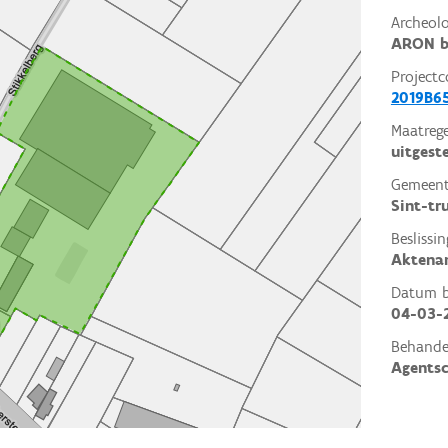
Archeol
ARON b
Projectc
2019B6
Maatrege
uitgest
Gemeent
Sint-tr
Beslissin
Aktena
Datum be
04-03-
Behande
Agents