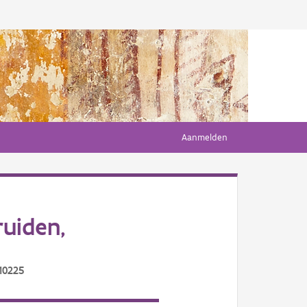
Aanmelden
uiden,
10225