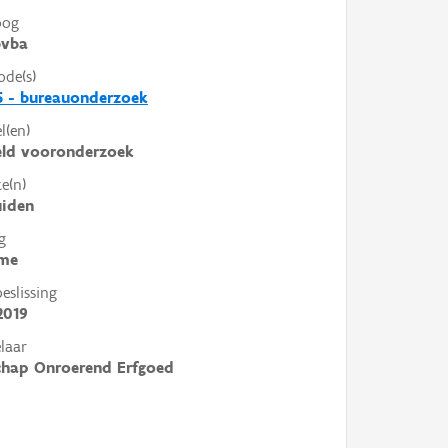
oog
vba
ode(s)
5 - bureauonderzoek
l(en)
eld vooronderzoek
e(n)
uiden
g
me
slissing
2019
laar
chap Onroerend Erfgoed