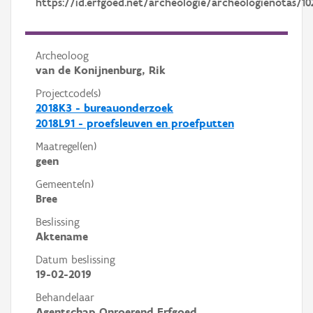
https://id.erfgoed.net/archeologie/archeologienotas/10
Archeoloog
van de Konijnenburg, Rik
Projectcode(s)
2018K3 - bureauonderzoek
2018L91 - proefsleuven en proefputten
Maatregel(en)
geen
Gemeente(n)
Bree
Beslissing
Aktename
Datum beslissing
19-02-2019
Behandelaar
Agentschap Onroerend Erfgoed