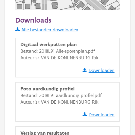
50 m
Downloads
Informatie Vlaanderen
Alle bestanden downloaden
i
Digitaal werkputten plan
Bestand: 2018L91 Alle-sporenplan.pdf
Auteur(s): VAN DE KONIJNENBURG Rik
+
−
Downloaden
Foto aardkundig profiel
Bestand: 2018L91 aardkundig profiel.pdf
Auteur(s): VAN DE KONIJNENBURG Rik
Basis Lagen
Downloaden
OSM-Basiskaart
Ortho
Verslag van resultaten