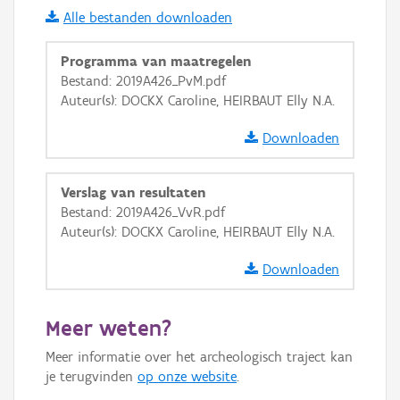
Alle bestanden downloaden
i
Programma van maatregelen
Bestand: 2019A426_PvM.pdf
Auteur(s): DOCKX Caroline, HEIRBAUT Elly N.A.
+
−
Downloaden
Verslag van resultaten
Bestand: 2019A426_VvR.pdf
Auteur(s): DOCKX Caroline, HEIRBAUT Elly N.A.
Basis Lagen
Downloaden
OSM-Basiskaart
Ortho
Meer weten?
GRB-Basiskaart
Meer informatie over het archeologisch traject kan
GRB-Basiskaart in grijswaarden
je terugvinden
op onze website
.