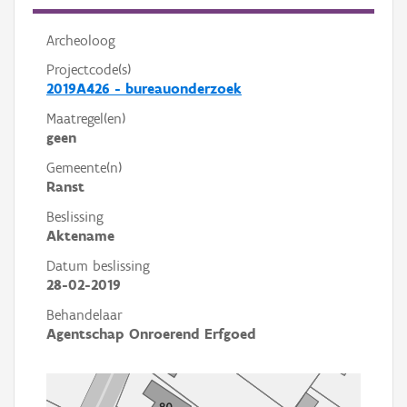
Archeoloog
Projectcode(s)
2019A426 - bureauonderzoek
Maatregel(en)
geen
Gemeente(n)
Ranst
Beslissing
Aktename
Datum beslissing
28-02-2019
Behandelaar
Agentschap Onroerend Erfgoed