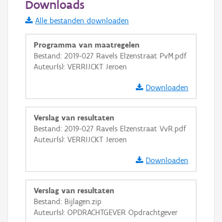
Downloads
Informatie Vlaanderen
Alle bestanden downloaden
i
Programma van maatregelen
Bestand: 2019-027 Ravels Elzenstraat PvM.pdf
Auteur(s): VERRIJCKT Jeroen
+
−
Downloaden
Verslag van resultaten
Bestand: 2019-027 Ravels Elzenstraat VvR.pdf
Auteur(s): VERRIJCKT Jeroen
Basis Lagen
Downloaden
OSM-Basiskaart
Ortho
Verslag van resultaten
GRB-Basiskaart
Bestand: Bijlagen.zip
Auteur(s): OPDRACHTGEVER Opdrachtgever
GRB-Basiskaart in grijswaarden