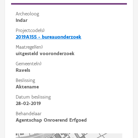
Archeoloog
Indar
Projectcode(s)
2019A155 - bureauonderzoek
Maatregel(en)
uitgesteld vooronderzoek
Gemeente(n)
Ravels
Beslissing
Aktename
Datum beslissing
28-02-2019
Behandelaar
Agentschap Onroerend Erfgoed