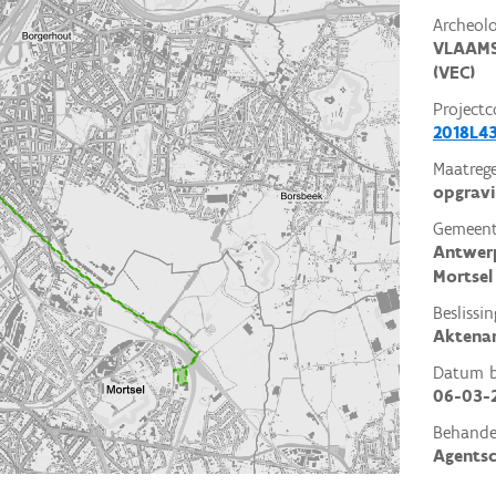
Archeol
VLAAMS
(VEC)
Projectc
2018L4
Maatrege
opgrav
Gemeent
Antwer
Mortsel
Beslissin
Aktena
Datum be
06-03-
Behande
Agents