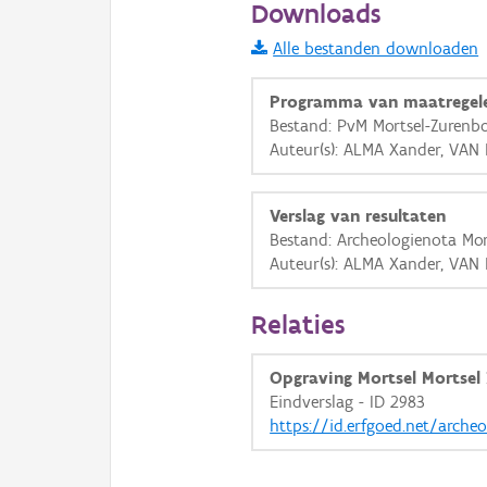
Downloads
Informatie Vlaanderen
Alle bestanden downloaden
i
Programma van maatregel
Bestand: PvM Mortsel-Zurenbo
Auteur(s): ALMA Xander, VAN
+
−
Verslag van resultaten
Bestand: Archeologienota Mor
Auteur(s): ALMA Xander, VAN
Basis Lagen
Relaties
OSM-Basiskaart
Opgraving Mortsel Mortsel
Ortho
Eindverslag - ID 2983
https://id.erfgoed.net/arche
GRB-Basiskaart
GRB-Basiskaart in grijsw