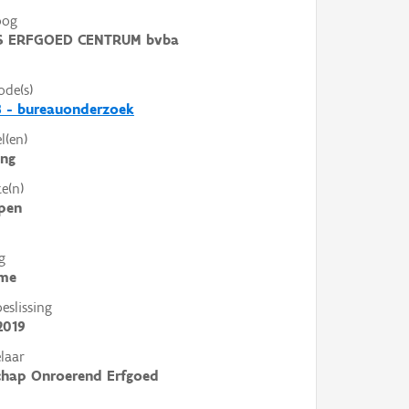
oog
 ERFGOED CENTRUM bvba
ode(s)
3 - bureauonderzoek
l(en)
ing
e(n)
pen
g
me
slissing
2019
laar
chap Onroerend Erfgoed