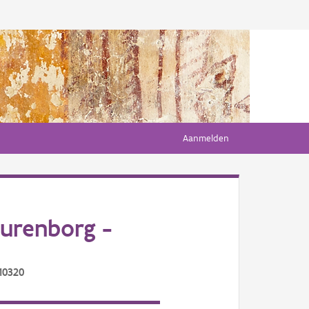
Aanmelden
urenborg -
10320