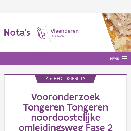
Nota's
MENU
ARCHEOLOGIENOTA
Nota's
Vooronderzoek
Aanmelden
Tongeren Tongeren
noordoostelijke
omleidingsweg Fase 2