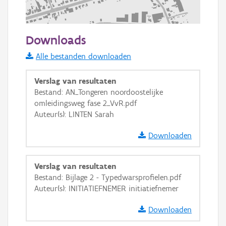
200 m
Downloads
Informatie Vlaanderen
Alle bestanden downloaden
i
Verslag van resultaten
Bestand: AN_Tongeren noordoostelijke
omleidingsweg fase 2_VvR.pdf
+
−
Auteur(s): LINTEN Sarah
Downloaden
Verslag van resultaten
Bestand: Bijlage 2 - Typedwarsprofielen.pdf
Basis Lagen
Auteur(s): INITIATIEFNEMER initiatiefnemer
OSM-Basiskaart
Downloaden
Ortho