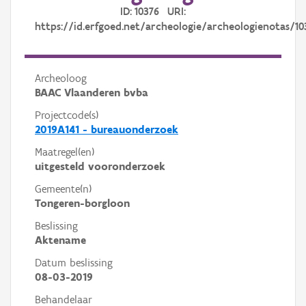
ID: 10376 URI:
https://id.erfgoed.net/archeologie/archeologienotas/10
Archeoloog
BAAC Vlaanderen bvba
Projectcode(s)
2019A141 - bureauonderzoek
Maatregel(en)
uitgesteld vooronderzoek
Gemeente(n)
Tongeren-borgloon
Beslissing
Aktename
Datum beslissing
08-03-2019
Behandelaar