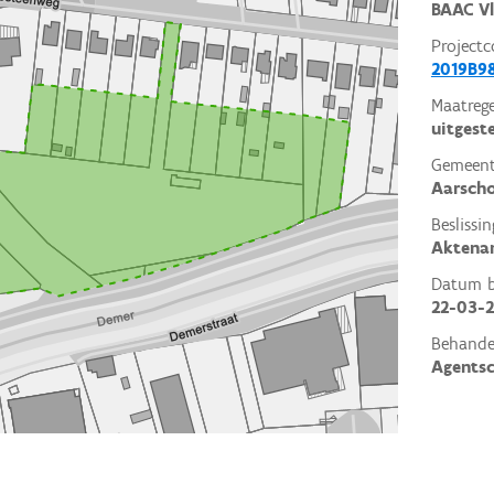
BAAC V
Projectc
2019B9
Maatrege
uitgest
Gemeent
Aarsch
Beslissin
Aktena
Datum be
22-03-
Behande
Agents