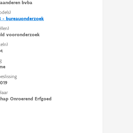
laanderen bvba
ode(s)
8 - bureauonderzoek
l(en)
eld vooronderzoek
e(n)
ot
g
me
slissing
2019
laar
chap Onroerend Erfgoed