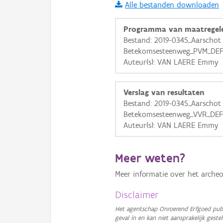
Alle bestanden downloaden
i
Programma van maatregel
Bestand: 2019-0345_Aarschot
Betekomsesteenweg_PVM_DEF
+
−
Auteur(s): VAN LAERE Emmy
Verslag van resultaten
Bestand: 2019-0345_Aarschot
Betekomsesteenweg_VVR_DEF
Auteur(s): VAN LAERE Emmy
Basis Lagen
OSM-Basiskaart
Meer weten?
Ortho
Meer informatie over het archeo
GRB-Basiskaart
Disclaimer
GRB-Basiskaart in grijsw
Het agentschap Onroerend Erfgoed publ
geval in en kan niet aansprakelijk ges