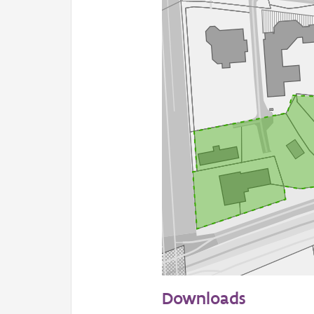
50 m
Downloads
Informatie Vlaanderen