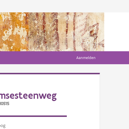
Aanmelden
omsesteenweg
10515
oog