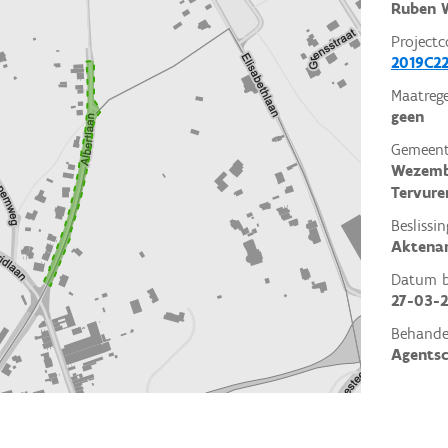
Ruben W
Projectc
2019C2
Maatrege
geen
Gemeent
Wezem
Tervure
Beslissin
Aktena
Datum be
27-03-
Behande
Agents