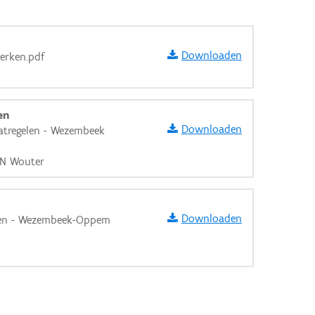
Downloaden
werken.pdf
en
Downloaden
tregelen - Wezembeek
EN Wouter
Downloaden
aten - Wezembeek-Oppem
aarden