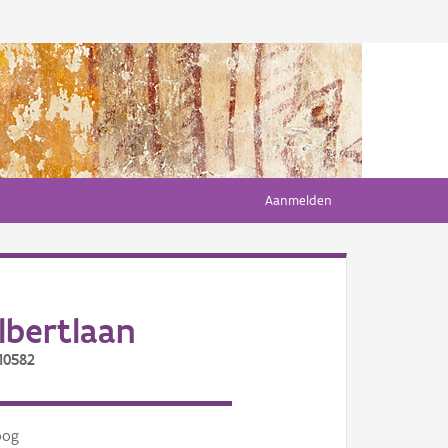
Aanmelden
bertlaan
10582
oog