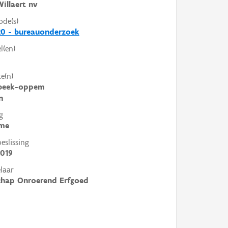
illaert nv
ode(s)
20 - bureauonderzoek
l(en)
e(n)
beek-oppem
n
g
me
slissing
2019
laar
chap Onroerend Erfgoed