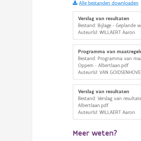
Alle bestanden downloaden
i
Verslag van resultaten
Bestand: Bijlage - Geplande 
Auteur(s): WILLAERT Aaron
+
−
Programma van maatregel
Bestand: Programma van maa
Oppem - Albertlaan.pdf
Auteur(s): VAN GOIDSENHOV
Basis Lagen
Verslag van resultaten
OSM-Basiskaart
Bestand: Verslag van result
Ortho
Albertlaan.pdf
Auteur(s): WILLAERT Aaron
GRB-Basiskaart
GRB-Basiskaart in grijsw
Meer weten?