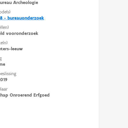
ureau Archeologie
ode(s)
8 - bureauonderzoek
l(en)
eld vooronderzoek
e(n)
eters-leeuw
g
me
slissing
2019
laar
chap Onroerend Erfgoed