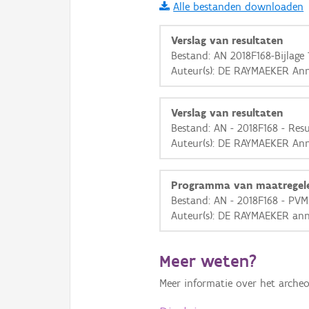
Alle bestanden downloaden
i
Verslag van resultaten
Bestand: AN 2018F168-Bijlage 
Auteur(s): DE RAYMAEKER Ann
+
−
Verslag van resultaten
Bestand: AN - 2018F168 - Resu
Auteur(s): DE RAYMAEKER Ann
Basis Lagen
Programma van maatregel
Bestand: AN - 2018F168 - PVM
OSM-Basiskaart
Auteur(s): DE RAYMAEKER ann
Ortho
GRB-Basiskaart
Meer weten?
GRB-Basiskaart in grijsw
Meer informatie over het archeo