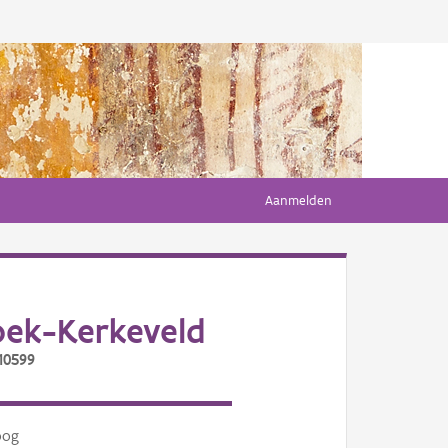
Aanmelden
oek-Kerkeveld
10599
oog