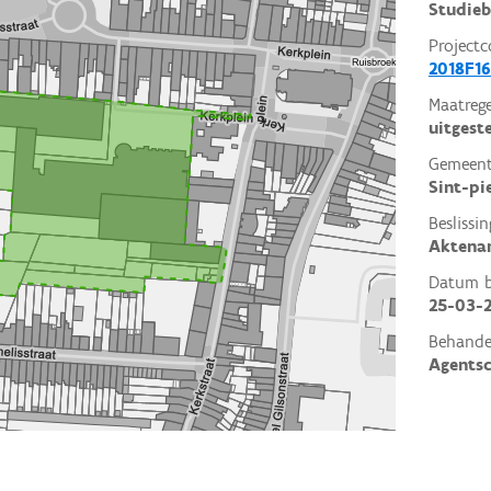
Studieb
Projectc
2018F16
Maatrege
uitgest
Gemeent
Sint-pi
Beslissin
Aktena
Datum be
25-03-
Behande
Agents