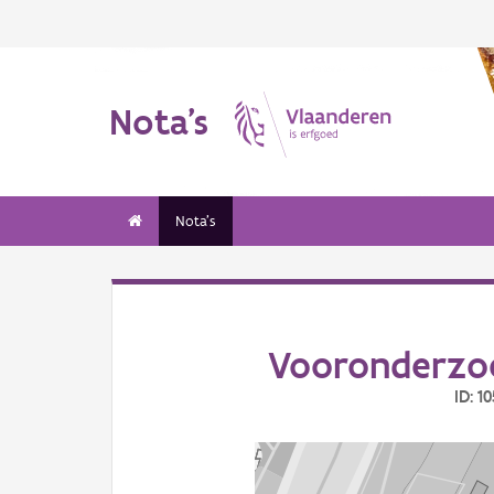
Nota's
Nota's
Vooronderzoe
ID: 