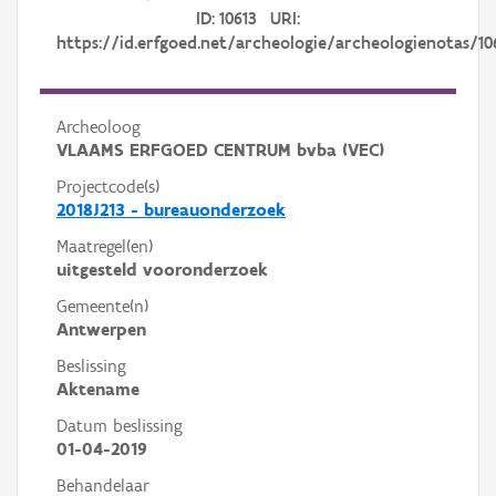
ID: 10613 URI:
https://id.erfgoed.net/archeologie/archeologienotas/10
Archeoloog
VLAAMS ERFGOED CENTRUM bvba (VEC)
Projectcode(s)
2018J213 - bureauonderzoek
Maatregel(en)
uitgesteld vooronderzoek
Gemeente(n)
Antwerpen
Beslissing
Aktename
Datum beslissing
01-04-2019
Behandelaar