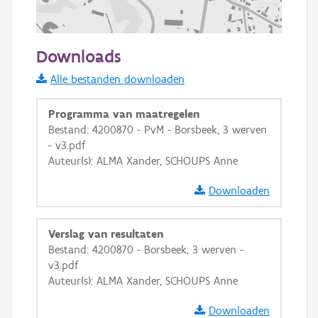
200 m
Downloads
Informatie Vlaanderen
Alle bestanden downloaden
i
Programma van maatregelen
Bestand: 4200870 - PvM - Borsbeek, 3 werven
- v3.pdf
+
−
Auteur(s): ALMA Xander, SCHOUPS Anne
Downloaden
Verslag van resultaten
Bestand: 4200870 - Borsbeek, 3 werven -
Basis Lagen
v3.pdf
Auteur(s): ALMA Xander, SCHOUPS Anne
OSM-Basiskaart
Ortho
Downloaden