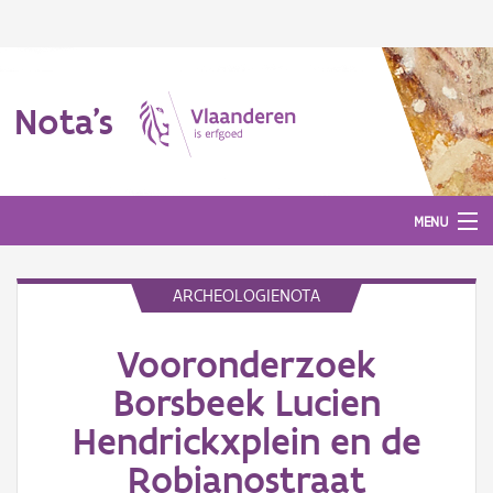
Nota's
MENU
ARCHEOLOGIENOTA
Nota's
Vooronderzoek
Aanmelden
Borsbeek Lucien
Hendrickxplein en de
Robianostraat