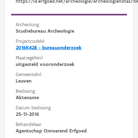
https://id.erfgoed.net/archeologie/archeologienotas/10
Archeoloog
Studiebureau Archeologie
Projectcode(s)
2016K428 - bureauonderzoek
Maatregel(en)
uitgesteld vooronderzoek
Gemeente(n)
Leuven
Beslissing
Aktename
Datum beslissing
25-11-2016
Behandelaar
Agentschap Onroerend Erfgoed