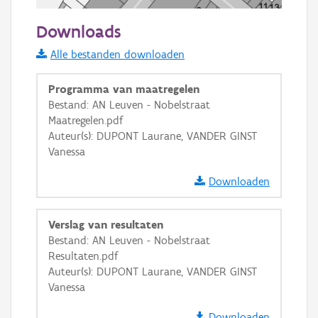
50 m
Downloads
Informatie Vlaanderen
Alle bestanden downloaden
i
Programma van maatregelen
Bestand: AN Leuven - Nobelstraat
Maatregelen.pdf
+
−
Auteur(s): DUPONT Laurane, VANDER GINST
Vanessa
Downloaden
Verslag van resultaten
Basis Lagen
Bestand: AN Leuven - Nobelstraat
Resultaten.pdf
OSM-Basiskaart
Auteur(s): DUPONT Laurane, VANDER GINST
Ortho
Vanessa
GRB-Basiskaart
Downloaden