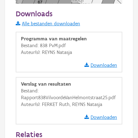
20 m
Downloads
Informatie Vlaanderen
Alle bestanden downloaden
i
Programma van maatregelen
Bestand: 838 PvM.pdf
Auteur(s): REYNS Natasja
+
−
Downloaden
Verslag van resultaten
Bestand:
Rapport838VilvoordeVanHelmontstraat25.pdf
Basis Lagen
Auteur(s): FERKET Ruth, REYNS Natasja
OSM-Basiskaart
Downloaden
Ortho
Relaties
GRB-Basiskaart