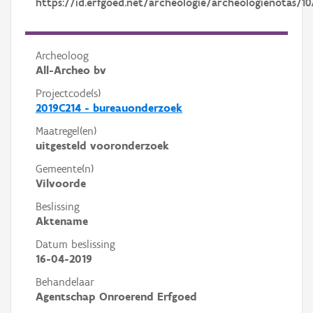
https://id.erfgoed.net/archeologie/archeologienotas/10
Archeoloog
All-Archeo bv
Projectcode(s)
2019C214 - bureauonderzoek
Maatregel(en)
uitgesteld vooronderzoek
Gemeente(n)
Vilvoorde
Beslissing
Aktename
Datum beslissing
16-04-2019
Behandelaar
Agentschap Onroerend Erfgoed