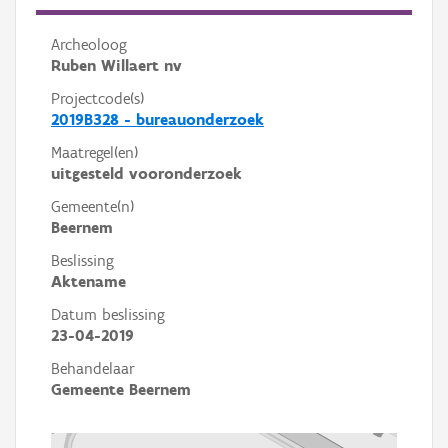
Archeoloog
Ruben Willaert nv
Projectcode(s)
2019B328 - bureauonderzoek
Maatregel(en)
uitgesteld vooronderzoek
Gemeente(n)
Beernem
Beslissing
Aktename
Datum beslissing
23-04-2019
Behandelaar
Gemeente Beernem