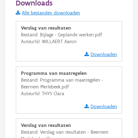
Downloads
Informatie Vlaanderen
Alle bestanden downloaden
i
Verslag van resultaten
Bestand: Bijlage - Geplande werken.pdf
Auteur(s): WILLAERT Aaron
+
−
Downloaden
Programma van maatregelen
Bestand: Programma van maatregelen -
Beernem Merlebeek.pdf
Basis Lagen
Auteur(s): THYS Clara
OSM-Basiskaart
Downloaden
Ortho
GRB-Basiskaart
Verslag van resultaten
Bestand: Verslag van resultaten - Beernem
GRB-Basiskaart in grijswaarden