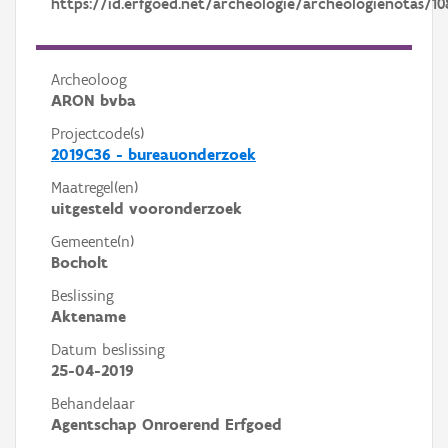
https://id.erfgoed.net/archeologie/archeologienotas/10
Archeoloog
ARON bvba
Projectcode(s)
2019C36 - bureauonderzoek
Maatregel(en)
uitgesteld vooronderzoek
Gemeente(n)
Bocholt
Beslissing
Aktename
Datum beslissing
25-04-2019
Behandelaar
Agentschap Onroerend Erfgoed