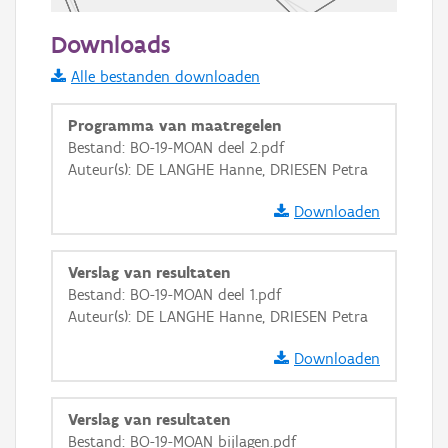
50 m
Downloads
Informatie Vlaanderen
Alle bestanden downloaden
i
Programma van maatregelen
Bestand: BO-19-MOAN deel 2.pdf
Auteur(s): DE LANGHE Hanne, DRIESEN Petra
+
−
Downloaden
Verslag van resultaten
Bestand: BO-19-MOAN deel 1.pdf
Auteur(s): DE LANGHE Hanne, DRIESEN Petra
Basis Lagen
Downloaden
OSM-Basiskaart
Ortho
Verslag van resultaten
GRB-Basiskaart
Bestand: BO-19-MOAN bijlagen.pdf