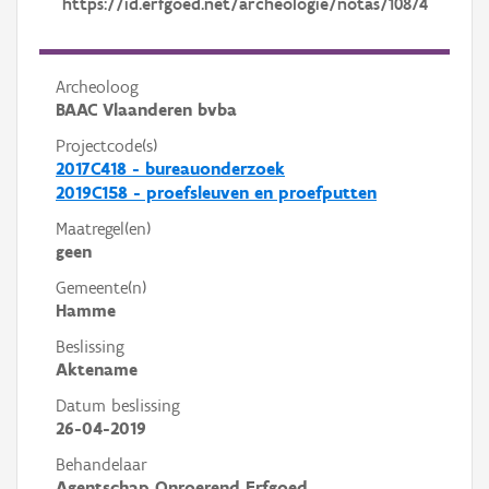
https://id.erfgoed.net/archeologie/notas/10874
Archeoloog
BAAC Vlaanderen bvba
Projectcode(s)
2017C418 - bureauonderzoek
2019C158 - proefsleuven en proefputten
Maatregel(en)
geen
Gemeente(n)
Hamme
Beslissing
Aktename
Datum beslissing
26-04-2019
Behandelaar
Agentschap Onroerend Erfgoed