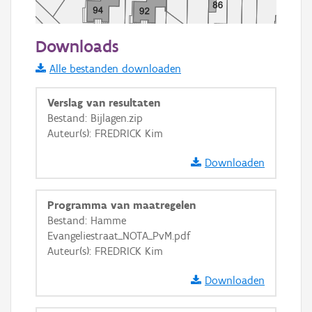
50 m
Downloads
Informatie Vlaanderen
Alle bestanden downloaden
i
Verslag van resultaten
Bestand: Bijlagen.zip
Auteur(s): FREDRICK Kim
+
−
Downloaden
Programma van maatregelen
Bestand: Hamme
Evangeliestraat_NOTA_PvM.pdf
Basis Lagen
Auteur(s): FREDRICK Kim
OSM-Basiskaart
Downloaden
Ortho