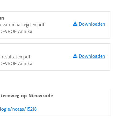
en
Downloaden
 van maatregelen.pdf
, DEVROE Annika
Downloaden
 resultaten.pdf
, DEVROE Annika
Steenweg op Nieuwrode
ologie/notas/15218
aarden