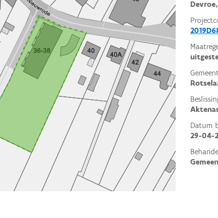
Devroe,
Projectc
2019D6
Maatrege
uitgest
Gemeent
Rotsela
Beslissin
Aktena
Datum be
29-04-
Behande
Gemeen