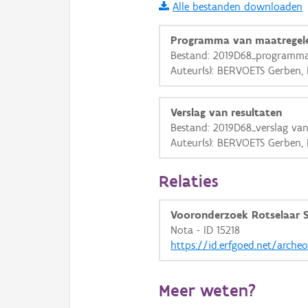
Alle bestanden downloaden
i
Programma van maatregel
Bestand: 2019D68_programma
Auteur(s): BERVOETS Gerben
+
−
Verslag van resultaten
Bestand: 2019D68_verslag van
Auteur(s): BERVOETS Gerben
Basis Lagen
Relaties
OSM-Basiskaart
Vooronderzoek Rotselaar 
Ortho
Nota - ID 15218
https://id.erfgoed.net/arche
GRB-Basiskaart
GRB-Basiskaart in grijsw
Meer weten?