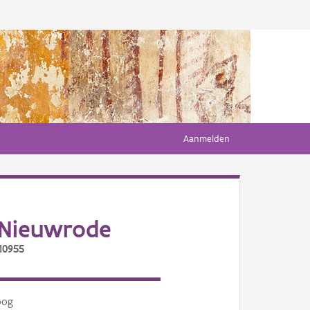
Aanmelden
 Nieuwrode
10955
oog