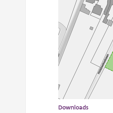
50 m
Downloads
Informatie Vlaanderen