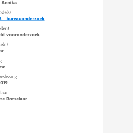
 Annika
ode(s)
8 - bureauonderzoek
l(en)
eld vooronderzoek
e(n)
ar
g
me
slissing
2019
laar
te Rotselaar