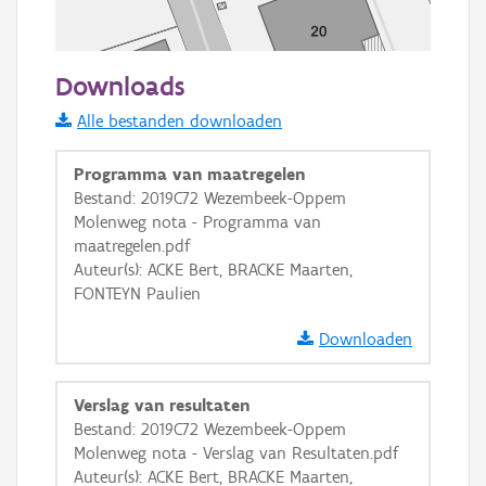
50 m
Downloads
Informatie Vlaanderen
Alle bestanden downloaden
i
Programma van maatregelen
Bestand: 2019C72 Wezembeek-Oppem
Molenweg nota - Programma van
+
−
maatregelen.pdf
Auteur(s): ACKE Bert, BRACKE Maarten,
FONTEYN Paulien
Downloaden
Basis Lagen
Verslag van resultaten
Bestand: 2019C72 Wezembeek-Oppem
OSM-Basiskaart
Molenweg nota - Verslag van Resultaten.pdf
Ortho
Auteur(s): ACKE Bert, BRACKE Maarten,