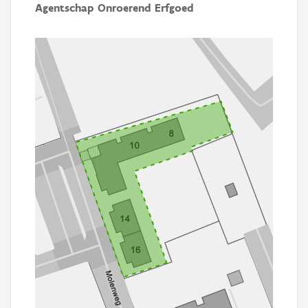
Agentschap Onroerend Erfgoed