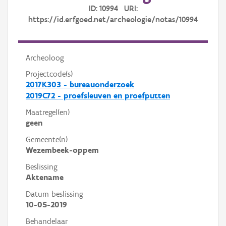
ID: 10994 URI:
https://id.erfgoed.net/archeologie/notas/10994
Archeoloog
Projectcode(s)
2017K303 - bureauonderzoek
2019C72 - proefsleuven en proefputten
Maatregel(en)
geen
Gemeente(n)
Wezembeek-oppem
Beslissing
Aktename
Datum beslissing
10-05-2019
Behandelaar