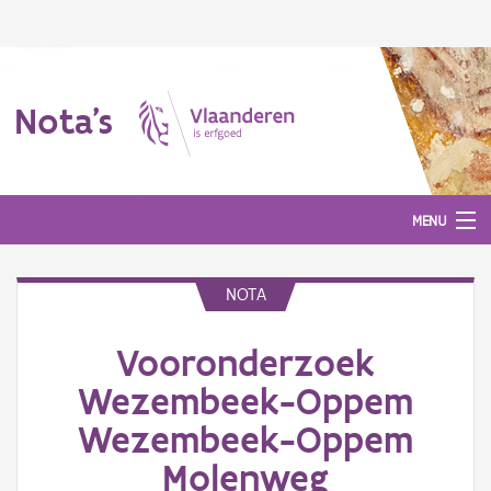
Nota's
MENU
NOTA
Nota's
Vooronderzoek
Aanmelden
Wezembeek-Oppem
Wezembeek-Oppem
Molenweg