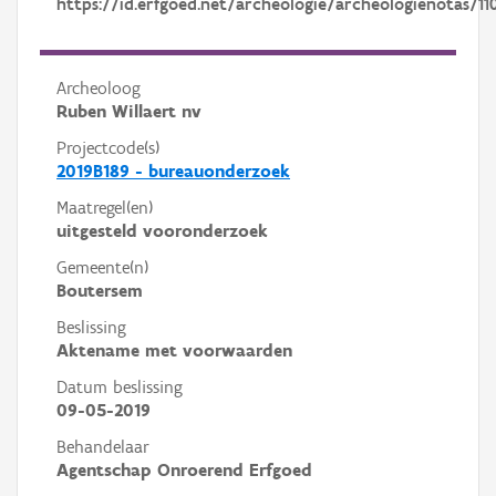
https://id.erfgoed.net/archeologie/archeologienotas/11
Archeoloog
Ruben Willaert nv
Projectcode(s)
2019B189 - bureauonderzoek
Maatregel(en)
uitgesteld vooronderzoek
Gemeente(n)
Boutersem
Beslissing
Aktename met voorwaarden
Datum beslissing
09-05-2019
Behandelaar
Agentschap Onroerend Erfgoed