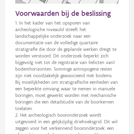
50 m
Voorwaarden bij de beslissing
Informatie Vlaanderen
1. In het kader van het opsporen van 
archeologische niveau(s) streeft het 
i
landschappelijke onderzoek naar een 
documentatie van de volledige quartaire 
stratigrafie die door de geplande werken dreigt te 
+
−
worden verstoord. Dit onderzoek beperkt zich 
bijgevolg niet tot de registratie van (relicten van) 
bodemhorizonten. Sommige antropogene resten 
zijn niet noodzakelijk geassocieerd met bodems. 
Bij moeilijkheden om stratigrafische eenheden van 
een beperkte omvang waar te nemen in manuele 
boringen, moet gewerkt worden met mechanische 
Basis Lagen
boringen die een detailstudie van de boorkernen 
toelaten.

OSM-Basiskaart
2. Het archeologisch booronderzoek wordt 
Ortho
uitgevoerd in een gelijkzijdig driehoeksgrid. Dit wil 
zeggen voor het verkennend booronderzoek: een 
GRB-Basiskaart