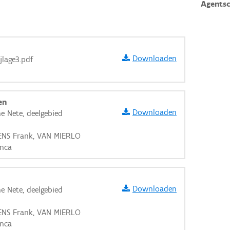
Agents
Downloaden
jlage3.pdf
en
Downloaden
ne Nete, deelgebied
VENS Frank, VAN MIERLO
anca
Downloaden
ne Nete, deelgebied
VENS Frank, VAN MIERLO
aarden
anca