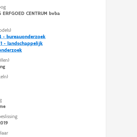
oog
 ERFGOED CENTRUM bvba
ode(s)
4 - bureauonderzoek
1 - landschappelijk
nderzoek
l(en)
ing
e(n)
g
me
slissing
2019
laar