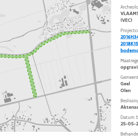
Archeol
VLAAMS
(VEC)
Projectc
2016H3
2018K15
bodemo
Maatrege
opgrav
Gemeent
Geel
Olen
Beslissin
Aktena
Datum be
25-05-
Behande