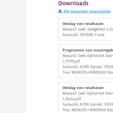
Downloads
Informatie Vlaanderen
Alle bestanden downloaden
i
Verslag van resultaten
Bestand: Geel, deelgebied 2_bi
Auteur(s): STEVENS Frank
+
−
Programma van maatregel
Bestand: Geel dijkherstel klei
2_PVM.pdf
Auteur(s): ALMA Xander, STE
Tine, WEEKERS-HENDRIKX Bi
Basis Lagen
OSM-Basiskaart
Verslag van resultaten
Ortho
Bestand: Geel dijkherstel klei
2_Nota.pdf
GRB-Basiskaart
Auteur(s): ALMA Xander, STE
GRB-Basiskaart in grijsw
Tine, WEEKERS-HENDRIKX Bi