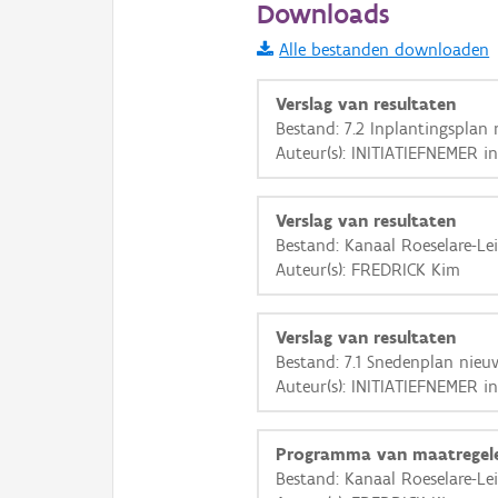
Downloads
Informatie Vlaanderen
Alle bestanden downloaden
i
Verslag van resultaten
Bestand: 7.2 Inplantingsplan
Auteur(s): INITIATIEFNEMER in
+
−
Verslag van resultaten
Bestand: Kanaal Roeselare-L
Auteur(s): FREDRICK Kim
Basis Lagen
Verslag van resultaten
Bestand: 7.1 Snedenplan nieu
OSM-Basiskaart
Auteur(s): INITIATIEFNEMER in
Ortho
GRB-Basiskaart
Programma van maatregel
Bestand: Kanaal Roeselare-L
GRB-Basiskaart in grijsw