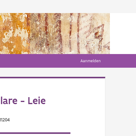
Aanmelden
are - Leie
11204