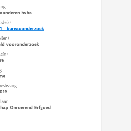
oog
laanderen bvba
ode(s)
1 - bureauonderzoek
l(en)
eld vooronderzoek
e(n)
re
g
me
slissing
019
laar
chap Onroerend Erfgoed