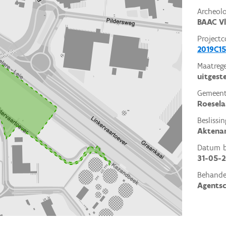
Archeol
BAAC V
Projectc
2019C15
Maatrege
uitgest
Gemeent
Roesela
Beslissin
Aktena
Datum be
31-05-2
Behande
Agents