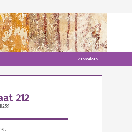
Aanmelden
aat 212
11259
oog