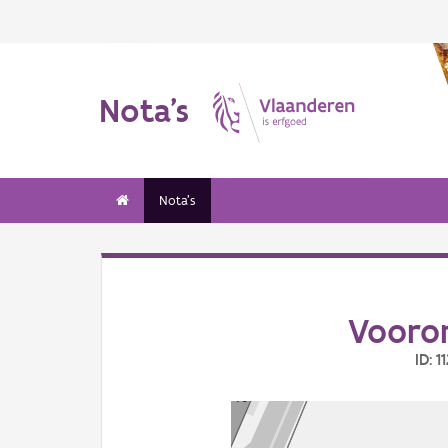
Nota's
Nota's
Vooron
ID: 