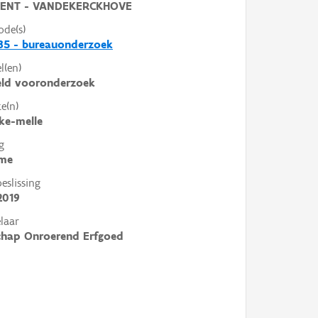
ENT - VANDEKERCKHOVE
ode(s)
35 - bureauonderzoek
l(en)
eld vooronderzoek
e(n)
ke-melle
g
me
slissing
2019
laar
chap Onroerend Erfgoed