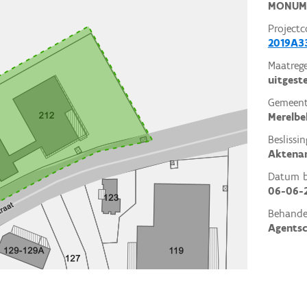
MONUM
Projectc
2019A3
Maatrege
uitgest
Gemeent
Merelbe
Beslissin
Aktena
Datum be
06-06-
Behande
Agents