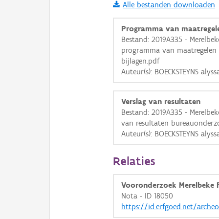
Alle bestanden downloaden
i
Programma van maatregel
Bestand: 2019A335 - Merelbeke
programma van maatregelen
+
−
bijlagen.pdf
Auteur(s): BOECKSTEYNS alys
Verslag van resultaten
Bestand: 2019A335 - Merelbeke
van resultaten bureauonderzo
Basis Lagen
Auteur(s): BOECKSTEYNS alys
OSM-Basiskaart
Relaties
Ortho
GRB-Basiskaart
Vooronderzoek Merelbeke F
GRB-Basiskaart in grijsw
Nota - ID 18050
https://id.erfgoed.net/arche