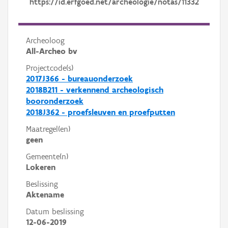
https://id.erfgoed.net/archeologie/notas/11332
Archeoloog
All-Archeo bv
Projectcode(s)
2017J366 - bureauonderzoek
2018B211 - verkennend archeologisch
booronderzoek
2018J362 - proefsleuven en proefputten
Maatregel(en)
geen
Gemeente(n)
Lokeren
Beslissing
Aktename
Datum beslissing
12-06-2019