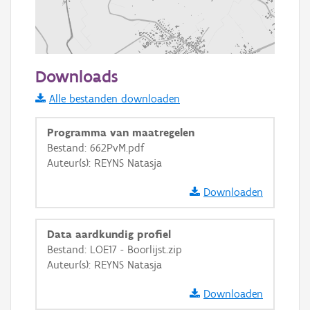
500 m
Downloads
Informatie Vlaanderen
Alle bestanden downloaden
i
Programma van maatregelen
Bestand: 662PvM.pdf
Auteur(s): REYNS Natasja
+
−
Downloaden
Data aardkundig profiel
Bestand: LOE17 - Boorlijst.zip
Auteur(s): REYNS Natasja
Basis Lagen
Downloaden
OSM-Basiskaart