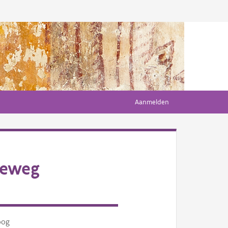
Aanmelden
reweg
oog