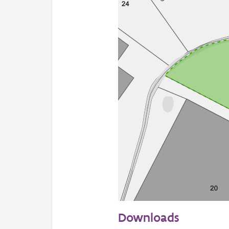
50 m
Downloads
Informatie Vlaanderen