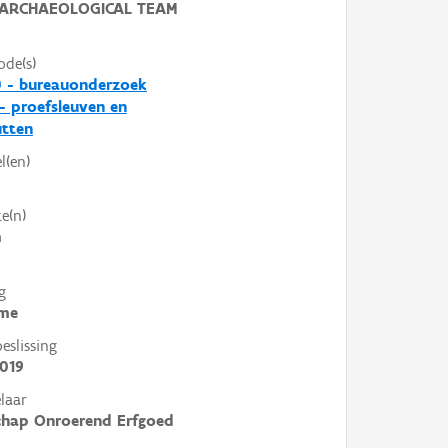
ARCHAEOLOGICAL TEAM
ode(s)
0 - bureauonderzoek
- proefsleuven en
utten
l(en)
e(n)
m
g
me
slissing
019
laar
chap Onroerend Erfgoed