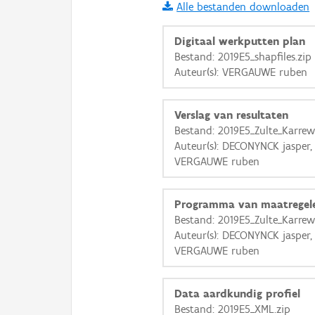
Alle bestanden downloaden
i
Digitaal werkputten plan
Bestand: 2019E5_shapfiles.zip
Auteur(s): VERGAUWE ruben
+
−
Verslag van resultaten
Bestand: 2019E5_Zulte_Karre
Auteur(s): DECONYNCK jasper
VERGAUWE ruben
Basis Lagen
Programma van maatregel
OSM-Basiskaart
Bestand: 2019E5_Zulte_Karre
Ortho
Auteur(s): DECONYNCK jasper
VERGAUWE ruben
GRB-Basiskaart
GRB-Basiskaart in grijsw
Data aardkundig profiel
Bestand: 2019E5_XML.zip