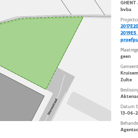
GHENT 
bvba
Projectc
2017E2
2019E5 
proefp
Maatrege
geen
Gemeent
Kruise
Zulte
Beslissin
Aktena
Datum be
13-06-2
Behande
Agents