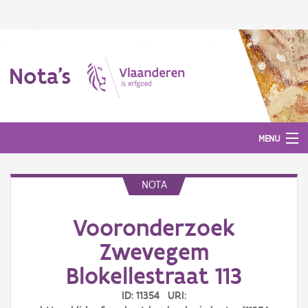
Nota's
MENU
NOTA
Nota's
Vooronderzoek
Aanmelden
Zwevegem
Blokellestraat 113
ID: 11354 URI: