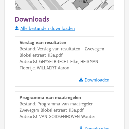
50 m
Downloads
Informatie Vlaanderen
Alle bestanden downloaden
i
Verslag van resultaten
Bestand: Verslag van resultaten - Zwevegem
Blokellestraat 113a.pdf
+
−
Auteur(s): GHYSELBRECHT Elke, HEIRMAN
Floortje, WILLAERT Aaron
Downloaden
Programma van maatregelen
Basis Lagen
Bestand: Programma van maatregelen -
Zwevegem Blokellestraat 113a.pdf
OSM-Basiskaart
Auteur(s): VAN GOIDSENHOVEN Wouter
Ortho
Downloaden