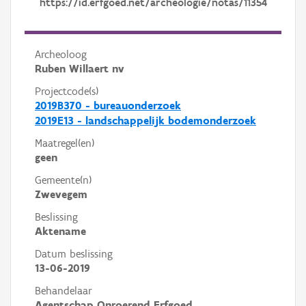
https://id.erfgoed.net/archeologie/notas/11354
Archeoloog
Ruben Willaert nv
Projectcode(s)
2019B370 - bureauonderzoek
2019E13 - landschappelijk bodemonderzoek
Maatregel(en)
geen
Gemeente(n)
Zwevegem
Beslissing
Aktename
Datum beslissing
13-06-2019
Behandelaar
Agentschap Onroerend Erfgoed