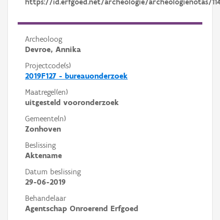
https://id.erfgoed.net/archeologie/archeologienotas/11
Archeoloog
Devroe, Annika
Projectcode(s)
2019F127 - bureauonderzoek
Maatregel(en)
uitgesteld vooronderzoek
Gemeente(n)
Zonhoven
Beslissing
Aktename
Datum beslissing
29-06-2019
Behandelaar
Agentschap Onroerend Erfgoed