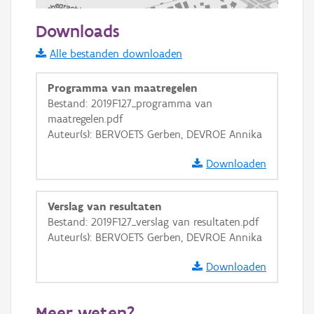
100 m
Downloads
Informatie Vlaanderen
Alle bestanden downloaden
i
Programma van maatregelen
Bestand: 2019F127_programma van
maatregelen.pdf
+
−
Auteur(s): BERVOETS Gerben, DEVROE Annika
Downloaden
Verslag van resultaten
Bestand: 2019F127_verslag van resultaten.pdf
Basis Lagen
Auteur(s): BERVOETS Gerben, DEVROE Annika
OSM-Basiskaart
Downloaden
Ortho
GRB-Basiskaart
Meer weten?