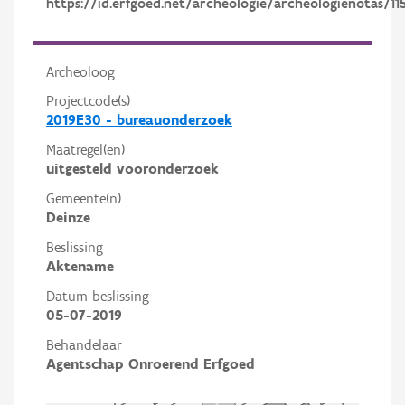
https://id.erfgoed.net/archeologie/archeologienotas/11
Archeoloog
Projectcode(s)
2019E30 - bureauonderzoek
Maatregel(en)
uitgesteld vooronderzoek
Gemeente(n)
Deinze
Beslissing
Aktename
Datum beslissing
05-07-2019
Behandelaar
Agentschap Onroerend Erfgoed