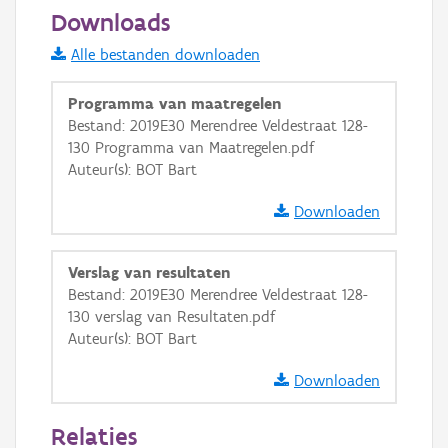
50 m
Downloads
Informatie Vlaanderen
Alle bestanden downloaden
i
Programma van maatregelen
Bestand: 2019E30 Merendree Veldestraat 128-
130 Programma van Maatregelen.pdf
+
−
Auteur(s): BOT Bart
Downloaden
Verslag van resultaten
Bestand: 2019E30 Merendree Veldestraat 128-
Basis Lagen
130 verslag van Resultaten.pdf
Auteur(s): BOT Bart
OSM-Basiskaart
Ortho
Downloaden
GRB-Basiskaart
Relaties
GRB-Basiskaart in grijswaarden