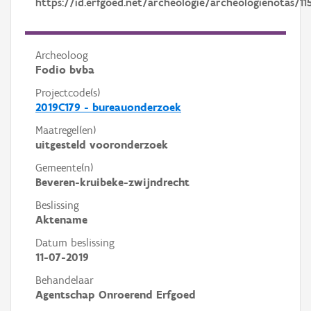
https://id.erfgoed.net/archeologie/archeologienotas/11
Archeoloog
Fodio bvba
Projectcode(s)
2019C179 - bureauonderzoek
Maatregel(en)
uitgesteld vooronderzoek
Gemeente(n)
Beveren-kruibeke-zwijndrecht
Beslissing
Aktename
Datum beslissing
11-07-2019
Behandelaar
Agentschap Onroerend Erfgoed