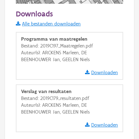
50 m
Downloads
Informatie Vlaanderen
Alle bestanden downloaden
i
Programma van maatregelen
Bestand: 2019C197_Maatregelen.pdf
Auteur(s): ARCKENS Marleen, DE
+
−
BEENHOUWER Jan, GEELEN Niels
Downloaden
Verslag van resultaten
Bestand: 2019C179_resultaten.pdf
Basis Lagen
Auteur(s): ARCKENS Marleen, DE
BEENHOUWER Jan, GEELEN Niels
OSM-Basiskaart
Ortho
Downloaden
GRB-Basiskaart