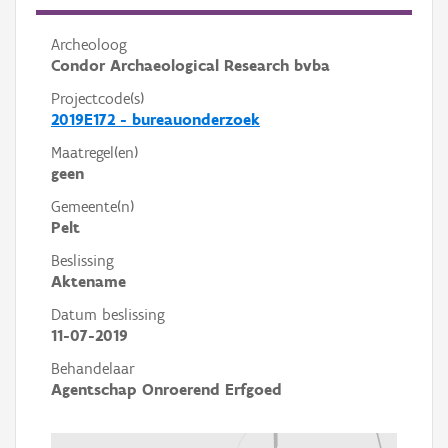
Archeoloog
Condor Archaeological Research bvba
Projectcode(s)
2019E172 - bureauonderzoek
Maatregel(en)
geen
Gemeente(n)
Pelt
Beslissing
Aktename
Datum beslissing
11-07-2019
Behandelaar
Agentschap Onroerend Erfgoed