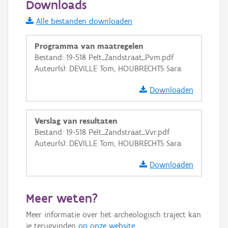
Downloads
Informatie Vlaanderen
Alle bestanden downloaden
i
Programma van maatregelen
Bestand: 19-518 Pelt_Zandstraat_Pvm.pdf
Auteur(s): DEVILLE Tom, HOUBRECHTS Sara
+
−
Downloaden
Verslag van resultaten
Bestand: 19-518 Pelt_Zandstraat_Vvr.pdf
Auteur(s): DEVILLE Tom, HOUBRECHTS Sara
Basis Lagen
Downloaden
OSM-Basiskaart
Ortho
Meer weten?
GRB-Basiskaart
Meer informatie over het archeologisch traject kan
GRB-Basiskaart in grijswaarden
je terugvinden
op onze website
.