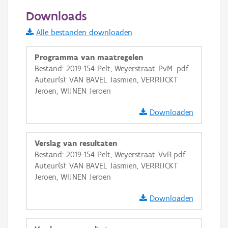
50 m
Downloads
Informatie Vlaanderen
Alle bestanden downloaden
i
Programma van maatregelen
Bestand: 2019-154 Pelt, Weyerstraat_PvM .pdf
Auteur(s): VAN BAVEL Jasmien, VERRIJCKT
+
−
Jeroen, WIJNEN Jeroen
Downloaden
Verslag van resultaten
Bestand: 2019-154 Pelt, Weyerstraat_VvR.pdf
Basis Lagen
Auteur(s): VAN BAVEL Jasmien, VERRIJCKT
Jeroen, WIJNEN Jeroen
OSM-Basiskaart
Ortho
Downloaden
GRB-Basiskaart