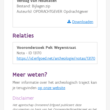
Verslag van resultaten
GRB-Basiskaart in grijswaarden
Bestand: Bijlagen.zip
Auteur(s): OPDRACHTGEVER Opdrachtgever
Downloaden
Relaties
Vooronderzoek Pelt Weyerstraat
Nota - ID 13170
https://id.erfgoed.net/archeologie/notas/13170
Meer weten?
Meer informatie over het archeologisch traject kan
je terugvinden
op onze website
.
Disclaimer
Het agentschap Onroerend Erfgoed publiceert deze
documenten op basis van het Onroerenderfgoeddecreet en het