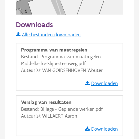
50 m
Downloads
Informatie Vlaanderen
Alle bestanden downloaden
i
Programma van maatregelen
Bestand: Programma van maatregelen
Middelkerke-Slijpesteenweg.pdf
+
−
Auteur(s): VAN GOIDSENHOVEN Wouter
Downloaden
Verslag van resultaten
Bestand: Bijlage - Geplande werken.pdf
Basis Lagen
Auteur(s): WILLAERT Aaron
OSM-Basiskaart
Downloaden
Ortho