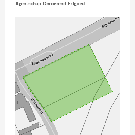
Agentschap Onroerend Erfgoed