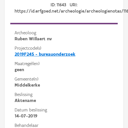
ID: 11643 URI:
https://id.erfgoed.net/archeologie/archeologienotas/11
Archeoloog
Ruben Willaert nv
Projectcode(s)
2019F245 - bureauonderzoek
Maatregel(en)
geen
Gemeente(n)
Middelkerke
Beslissing
Aktename
Datum beslissing
14-07-2019
Behandelaar