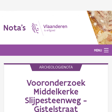
Nota's
MENU
ARCHEOLOGIENOTA
Nota's
Vooronderzoek
Aanmelden
Middelkerke
Slijpesteenweg -
Gistelstraat