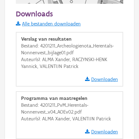
50 m
Downloads
Informatie Vlaanderen
Alle bestanden downloaden
i
Verslag van resultaten
Bestand: 4201211_Archeologienota_Herentals-
Nonnenvest_bijlage01.pdf
+
−
Auteur(s): ALMA Xander, RACZYNSKI-HENK
Yannick, VALENTIJN Patrick
Downloaden
Programma van maatregelen
Basis Lagen
Bestand: 4201211_PvM_Herentals-
Nonnenvest_v04_AOEv02.pdf
OSM-Basiskaart
Auteur(s): ALMA Xander, VALENTIJN Patrick
Ortho
Downloaden
GRB-Basiskaart