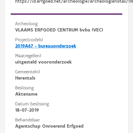
https://id.erfgoed.net/archeologie/archeologienotas/11
Archeoloog
VLAAMS ERFGOED CENTRUM bvba (VEC)
Projectcode(s)
2019A67 - bureauonderzoek
Maatregel(en)
uitgesteld vooronderzoek
Gemeente(n)
Herentals
Beslissing
Aktename
Datum beslissing
18-07-2019
Behandelaar
Agentschap Onroerend Erfgoed