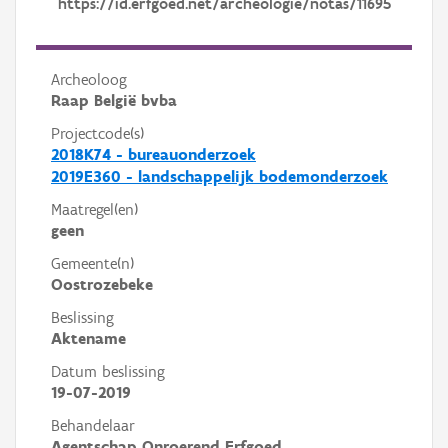
https://id.erfgoed.net/archeologie/notas/11695
Archeoloog
Raap België bvba
Projectcode(s)
2018K74 - bureauonderzoek
2019E360 - landschappelijk bodemonderzoek
Maatregel(en)
geen
Gemeente(n)
Oostrozebeke
Beslissing
Aktename
Datum beslissing
19-07-2019
Behandelaar
Agentschap Onroerend Erfgoed