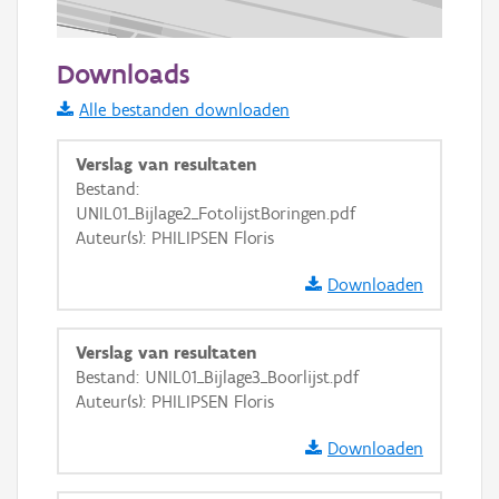
50 m
Downloads
Informatie Vlaanderen
Alle bestanden downloaden
i
Verslag van resultaten
Bestand:
UNIL01_Bijlage2_FotolijstBoringen.pdf
+
−
Auteur(s): PHILIPSEN Floris
Downloaden
Verslag van resultaten
Bestand: UNIL01_Bijlage3_Boorlijst.pdf
Basis Lagen
Auteur(s): PHILIPSEN Floris
OSM-Basiskaart
Downloaden
Ortho