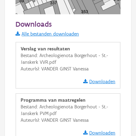
50 m
Downloads
Informatie Vlaanderen
Alle bestanden downloaden
i
Verslag van resultaten
Bestand: Archeologienota Borgerhout - St.-
Janskerk VVR.pdf
+
−
Auteur(s): VANDER GINST Vanessa
Downloaden
Programma van maatregelen
Bestand: Archeologienota Borgerhout - St.-
Basis Lagen
Janskerk PVM.pdf
Auteur(s): VANDER GINST Vanessa
OSM-Basiskaart
Ortho
Downloaden