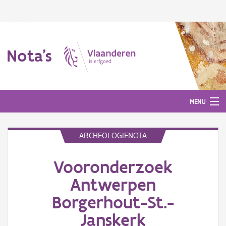
Nota's
MENU
ARCHEOLOGIENOTA
Nota's
Vooronderzoek
Aanmelden
Antwerpen
Borgerhout-St.-
Janskerk