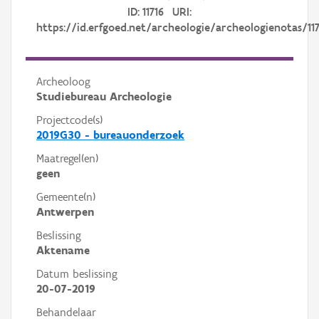
ID: 11716 URI:
https://id.erfgoed.net/archeologie/archeologienotas/117
Archeoloog
Studiebureau Archeologie
Projectcode(s)
2019G30 - bureauonderzoek
Maatregel(en)
geen
Gemeente(n)
Antwerpen
Beslissing
Aktename
Datum beslissing
20-07-2019
Behandelaar