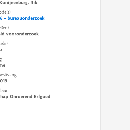
Konijnenburg, Rik
ode(s)
6 - bureauonderzoek
l(en)
eld vooronderzoek
e(n)
o
g
me
slissing
2019
laar
chap Onroerend Erfgoed