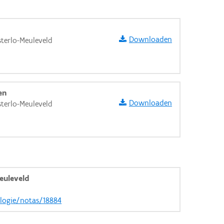
Downloaden
terlo-Meuleveld
en
Downloaden
terlo-Meuleveld
euleveld
aarden
ologie/notas/18884