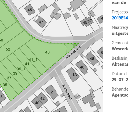
van de 
Projectc
2019E14
Maatrege
uitgest
Gemeent
Westerl
Beslissin
Aktena
Datum be
29-07-
Behande
Agents