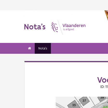
Nota's
Nota's
Vo
ID: 