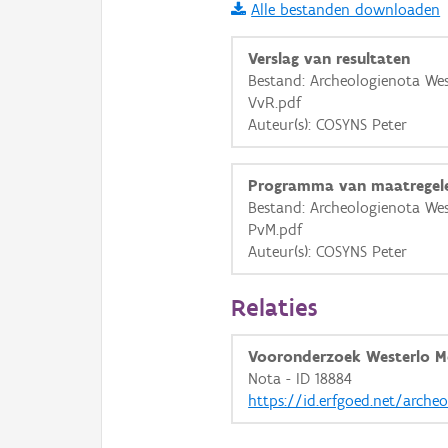
Alle bestanden downloaden
i
Verslag van resultaten
Bestand: Archeologienota Wes
VvR.pdf
+
−
Auteur(s): COSYNS Peter
Programma van maatregel
Bestand: Archeologienota Wes
PvM.pdf
Auteur(s): COSYNS Peter
Basis Lagen
OSM-Basiskaart
Relaties
Ortho
Vooronderzoek Westerlo M
GRB-Basiskaart
Nota - ID 18884
GRB-Basiskaart in grijsw
https://id.erfgoed.net/arche