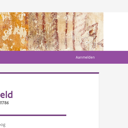
Aanmelden
eld
11786
oog