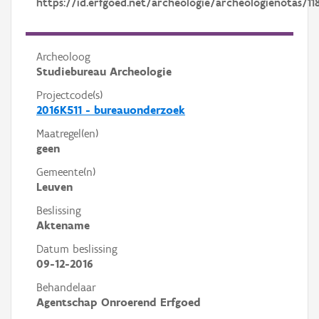
https://id.erfgoed.net/archeologie/archeologienotas/11
Archeoloog
Studiebureau Archeologie
Projectcode(s)
2016K511 - bureauonderzoek
Maatregel(en)
geen
Gemeente(n)
Leuven
Beslissing
Aktename
Datum beslissing
09-12-2016
Behandelaar
Agentschap Onroerend Erfgoed