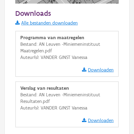
50 m
Downloads
Informatie Vlaanderen
Alle bestanden downloaden
i
Programma van maatregelen
Bestand: AN Leuven -Miniemeninstituut
Maatregelen.pdf
+
−
Auteur(s): VANDER GINST Vanessa
Downloaden
Verslag van resultaten
Bestand: AN Leuven -Miniemeninstituut
Basis Lagen
Resultaten.pdf
Auteur(s): VANDER GINST Vanessa
OSM-Basiskaart
Ortho
Downloaden
GRB-Basiskaart