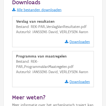
Downloads
Informatie Vlaanderen
Alle bestanden downloaden
i
Verslag van resultaten
Bestand: REK-PAR_VerslagVanResultaten.pdf
Auteur(s): JANSSENS David, VERLEYSEN Aaron
+
−
Downloaden
Programma van maatregelen
Bestand: REK-
PAR_ProgrammaVanMaatregelen.pdf
Basis Lagen
Auteur(s): JANSSENS David, VERLEYSEN Aaron
OSM-Basiskaart
Downloaden
Ortho
GRB-Basiskaart
Meer weten?
GRB-Basiskaart in grijswaarden
Meer informatie over het archeologisch traject kan