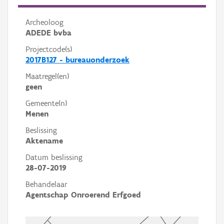
Archeoloog
ADEDE bvba
Projectcode(s)
2017B127 - bureauonderzoek
Maatregel(en)
geen
Gemeente(n)
Menen
Beslissing
Aktename
Datum beslissing
28-07-2019
Behandelaar
Agentschap Onroerend Erfgoed