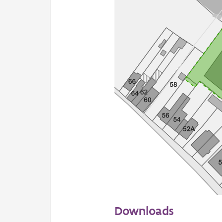
50 m
Downloads
Informatie Vlaanderen