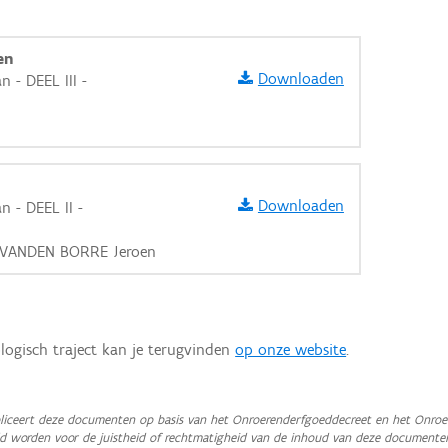
en
Downloaden
 - DEEL III -
Downloaden
 - DEEL II -
r, VANDEN BORRE Jeroen
logisch traject kan je terugvinden
op onze website
.
aarden
iceert deze documenten op basis van het Onroerenderfgoeddecreet en het Onroer
teld worden voor de juistheid of rechtmatigheid van de inhoud van deze documente