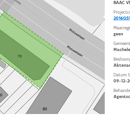
BAAC V
Projectc
2016G5
Maatrege
geen
Gemeent
Machel
Beslissin
Aktena
Datum be
09-12-2
Behande
Agents