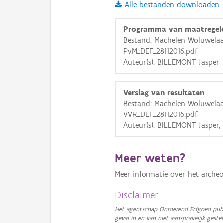
Alle bestanden downloaden
i
Programma van maatregel
Bestand: Machelen Woluwelaan
PvM_DEF_28112016.pdf
+
−
Auteur(s): BILLEMONT Jasper
Verslag van resultaten
Bestand: Machelen Woluwelaan
VVR_DEF_28112016.pdf
Auteur(s): BILLEMONT Jaspe
Basis Lagen
OSM-Basiskaart
Meer weten?
Ortho
Meer informatie over het archeo
GRB-Basiskaart
Disclaimer
GRB-Basiskaart in grijsw
Het agentschap Onroerend Erfgoed publ
geval in en kan niet aansprakelijk ges