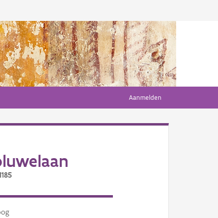
Aanmelden
oluwelaan
1185
oog