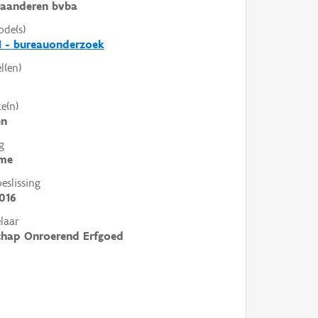
laanderen bvba
ode(s)
1 - bureauonderzoek
l(en)
e(n)
en
g
me
slissing
016
laar
chap Onroerend Erfgoed