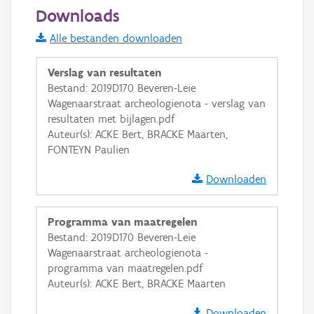
50 m
Downloads
Informatie Vlaanderen
Alle bestanden downloaden
i
Verslag van resultaten
Bestand: 2019D170 Beveren-Leie
Wagenaarstraat archeologienota - verslag van
+
−
resultaten met bijlagen.pdf
Auteur(s): ACKE Bert, BRACKE Maarten,
FONTEYN Paulien
Downloaden
Basis Lagen
Programma van maatregelen
Bestand: 2019D170 Beveren-Leie
OSM-Basiskaart
Wagenaarstraat archeologienota -
Ortho
programma van maatregelen.pdf
Auteur(s): ACKE Bert, BRACKE Maarten
GRB-Basiskaart
GRB-Basiskaart in grijswaarden
Downloaden