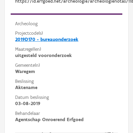
https://id.erfgoed.net/archeologie/archeologienotas/11
Archeoloog
Projectcode(s)
2019D170 - bureauonderzoek
Maatregel(en)
uitgesteld vooronderzoek
Gemeente(n)
Waregem
Beslissing
Aktename
Datum beslissing
03-08-2019
Behandelaar
Agentschap Onroerend Erfgoed