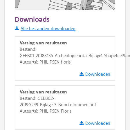
50 m
Downloads
Informatie Vlaanderen
Alle bestanden downloaden
i
Verslag van resultaten
Bestand:
GEEB01_2018K135_Archeologienota_Bijlage1_ShapefilePlan
+
−
Auteur(s): PHILIPSEN floris
Downloaden
Verslag van resultaten
Bestand: GEEB02-
Basis Lagen
2019G249_Bijlage_3_Boorkolommen.pdf
Auteur(s): PHILIPSEN Floris
OSM-Basiskaart
Ortho
Downloaden