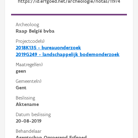
https://id.erfgoed.net/archeologie/notas/11974
Archeoloog
Raap België bvba
Projectcode(s)
2018K135 - bureauonderzoek
2019G249 - landschappelijk bodemonderzoek
Maatregel(en)
geen
Gemeente(n)
Gent
Beslissing
Aktename
Datum beslissing
20-08-2019
Behandelaar
Agentschap Onroerend Erfgoed