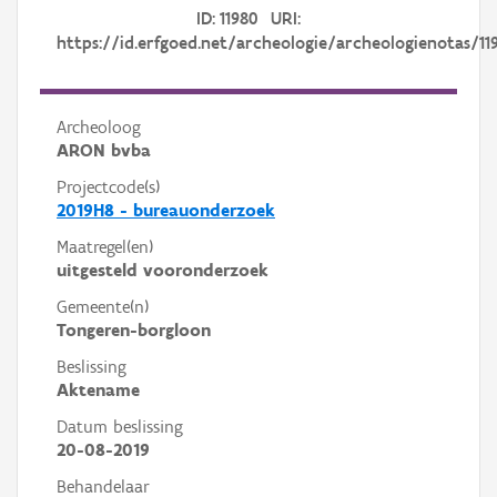
ID: 11980 URI:
https://id.erfgoed.net/archeologie/archeologienotas/11
Archeoloog
ARON bvba
Projectcode(s)
2019H8 - bureauonderzoek
Maatregel(en)
uitgesteld vooronderzoek
Gemeente(n)
Tongeren-borgloon
Beslissing
Aktename
Datum beslissing
20-08-2019
Behandelaar