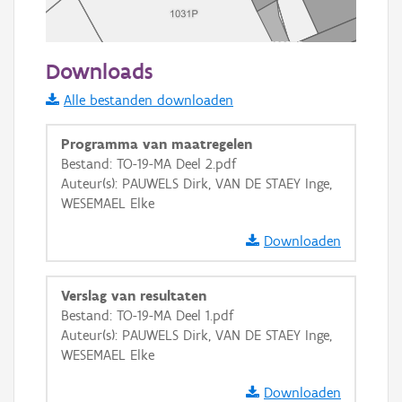
20 m
Downloads
Informatie Vlaanderen
Alle bestanden downloaden
i
Programma van maatregelen
Bestand: TO-19-MA Deel 2.pdf
Auteur(s): PAUWELS Dirk, VAN DE STAEY Inge,
+
−
WESEMAEL Elke
Downloaden
Verslag van resultaten
Bestand: TO-19-MA Deel 1.pdf
Basis Lagen
Auteur(s): PAUWELS Dirk, VAN DE STAEY Inge,
WESEMAEL Elke
OSM-Basiskaart
Ortho
Downloaden