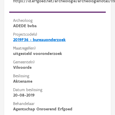
https://id.erfgoed.net/archeologie/archeologienotas/11
Archeoloog
ADEDE bvba
Projectcode(s)
2019F36 - bureauonderzoek
Maatregel(en)
uitgesteld vooronderzoek
Gemeente(n)
Vilvoorde
Beslissing
Aktename
Datum beslissing
20-08-2019
Behandelaar
Agentschap Onroerend Erfgoed