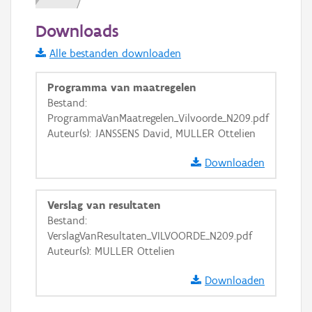
200 m
Downloads
Informatie Vlaanderen
Alle bestanden downloaden
i
Programma van maatregelen
Bestand:
ProgrammaVanMaatregelen_Vilvoorde_N209.pdf
+
−
Auteur(s): JANSSENS David, MULLER Ottelien
Downloaden
Verslag van resultaten
Bestand:
Basis Lagen
VerslagVanResultaten_VILVOORDE_N209.pdf
Auteur(s): MULLER Ottelien
OSM-Basiskaart
Ortho
Downloaden
GRB-Basiskaart