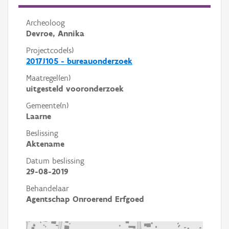
Archeoloog
Devroe, Annika
Projectcode(s)
2017J105 - bureauonderzoek
Maatregel(en)
uitgesteld vooronderzoek
Gemeente(n)
Laarne
Beslissing
Aktename
Datum beslissing
29-08-2019
Behandelaar
Agentschap Onroerend Erfgoed