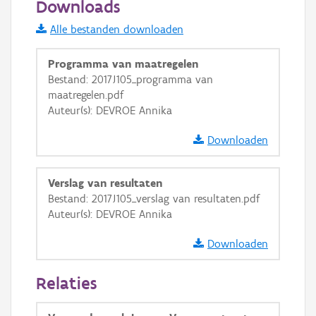
Downloads
Informatie Vlaanderen
Alle bestanden downloaden
i
Programma van maatregelen
Bestand: 2017J105_programma van
maatregelen.pdf
+
−
Auteur(s): DEVROE Annika
Downloaden
Verslag van resultaten
Bestand: 2017J105_verslag van resultaten.pdf
Basis Lagen
Auteur(s): DEVROE Annika
OSM-Basiskaart
Downloaden
Ortho
Relaties
GRB-Basiskaart
GRB-Basiskaart in grijswaarden