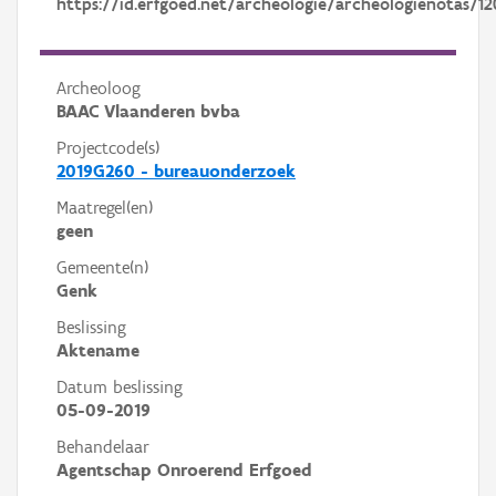
https://id.erfgoed.net/archeologie/archeologienotas/12
Archeoloog
BAAC Vlaanderen bvba
Projectcode(s)
2019G260 - bureauonderzoek
Maatregel(en)
geen
Gemeente(n)
Genk
Beslissing
Aktename
Datum beslissing
05-09-2019
Behandelaar
Agentschap Onroerend Erfgoed