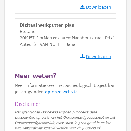
Ortho
Downloaden
GRB-Basiskaart
Digitaal werkputten plan
GRB-Basiskaart in grijswaarden
Bestand:
2019f57_SintMartensLatemMaenhoutstraat_P.dxf
Auteur(s): VAN NUFFEL Jana
Downloaden
Meer weten?
Meer informatie over het archeologisch traject kan
je terugvinden
op onze website
.
Disclaimer
Het agentschap Onroerend Erfgoed publiceert deze
documenten op basis van het Onroerenderfgoeddecreet en het
Onroerenderfgoedbesluit, maar staat in geen geval in en kan
niet aansprakelijk gesteld worden voor de juistheid of