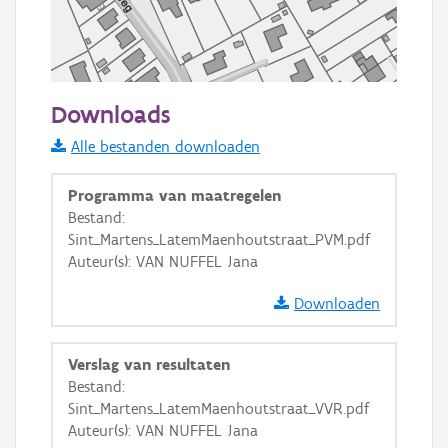
50 m
Downloads
Informatie Vlaanderen
Alle bestanden downloaden
i
Programma van maatregelen
Bestand:
Sint_Martens_LatemMaenhoutstraat_PVM.pdf
+
−
Auteur(s): VAN NUFFEL Jana
Downloaden
Verslag van resultaten
Bestand:
Basis Lagen
Sint_Martens_LatemMaenhoutstraat_VVR.pdf
Auteur(s): VAN NUFFEL Jana
OSM-Basiskaart