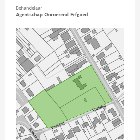
Behandelaar
Agentschap Onroerend Erfgoed